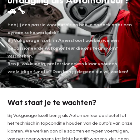
🚗🔧
Heb jij een passie voor auto’s en ben je op zoek naar een
dynamische werkplek?
Bij Vakgarage Isselt in Amersfoort zoeken we een
gepassioneerde Automonteur die ons team komt
versterken.
Ben jij vakkundig, professioneel en klaar voor een
veelzijdige functie? Dan ben jij degene die wij zoeken!
Wat staat je te wachten?
Bij Vakgarage Isselt ben jij als Automonteur de sleutel tot
het technisch in topconditie houden van de auto’s van onze
klanten. We werken aan alle soorten en typen voertuigen,
van personenwagens tot lichte bedrijfswagens, dus geen