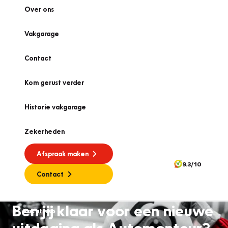
Over ons
Vakgarage
Contact
Kom gerust verder
Historie vakgarage
Zekerheden
Afspraak maken
9.3/10
Contact
Ben jij klaar voor een nieuwe
Vacatures
uitdaging als Automonteur?