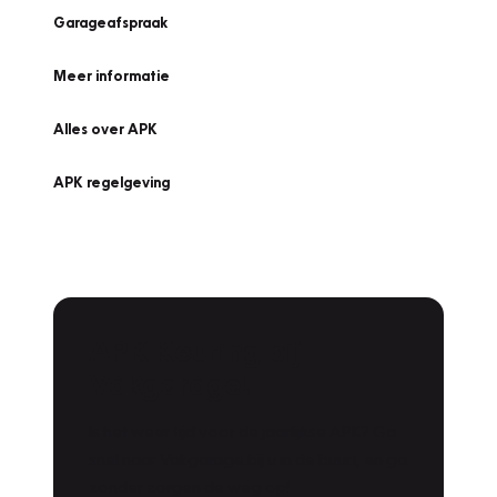
Garageafspraak
Meer informatie
Alles over APK
APK regelgeving
APK Keuring bij
Vakgarage!
Is het weer tijd voor de jaarlijkse APK? Ga
snel naar Vakgarage bij u in de buurt, en ga
zonder zorgen de weg op!