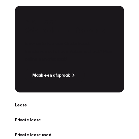
Plan een
Werkplaatsafspraak
Is uw auto toe aan Onderhoud,
Bandenwissel of een Vakantiecheck? Plan
online een afspraak!
Maak een afspraak
Lease
Private lease
Private lease used