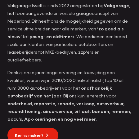
Vakgarage Isselt is sinds 2012 aangesloten bij
Vakgarage
,
het toonaangevende universele garageconcept van
Nederland. Dit heeft ons de mogelijkheid gegeven om de
service uit te breiden naar alle merken, van
‘zo goed als
nieuw’
tot
young- en oldtimers
. We bedienen een breed
scala aan klanten: van particuliere autobezitters en
leaseberijders tot MKB-bedrijven, zzp’ers en
autoliefhebbers.
Dankzij onze jarenlange ervaring en toewijding aan
kwaliteit, waren wij in 2019/2020 halvefinalist ( top 10 uit
ruim 3800 autobedrijven) voor het
onafhankelijk
autobedrijf van het jaar
. Bij ons kun je terecht voor
onderhoud, reparatie, schade, verkoop, autoverhuur,
reconditioning, airco-service, uitlaat, banden, remmen,
accu’s, Apk-keuringen en nog veel meer.
Kennis maken?