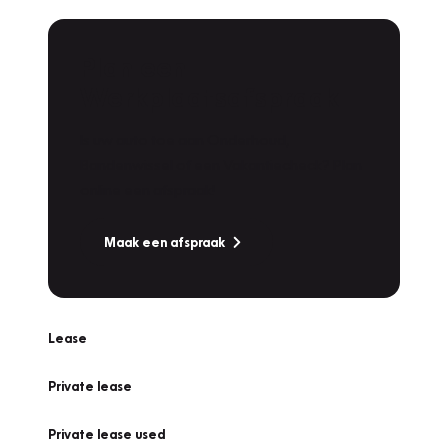
Plan een
Werkplaatsafspraak
Is uw auto toe aan Onderhoud,
Bandenwissel of een Vakantiecheck? Plan
online een afspraak!
Maak een afspraak
Lease
Private lease
Private lease used