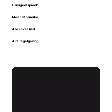
Garageafspraak
Meer informatie
Alles over APK
APK regelgeving
APK Keuring bij
Vakgarage!
Is het weer tijd voor de jaarlijkse APK? Ga
snel naar Vakgarage bij u in de buurt, en ga
zonder zorgen de weg op!