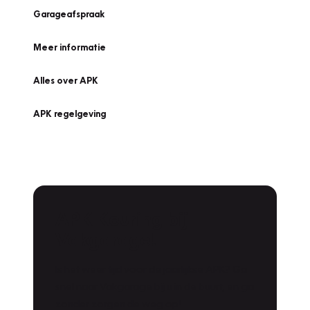
Garageafspraak
Meer informatie
Alles over APK
APK regelgeving
APK Keuring bij
Vakgarage!
Is het weer tijd voor de jaarlijkse APK? Ga
snel naar Vakgarage bij u in de buurt, en ga
zonder zorgen de weg op!