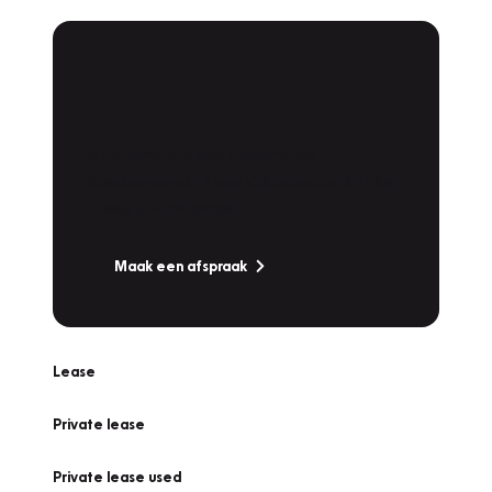
Plan een
Werkplaatsafspraak
Is uw auto toe aan Onderhoud,
Bandenwissel of een Vakantiecheck? Plan
online een afspraak!
Maak een afspraak
Lease
Private lease
Private lease used