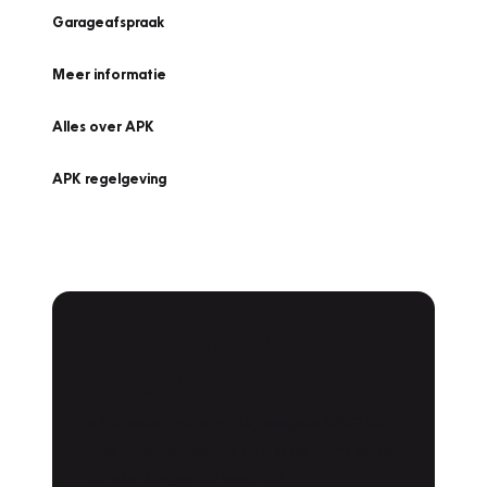
Garageafspraak
Meer informatie
Alles over APK
APK regelgeving
APK Keuring bij
Vakgarage!
Is het weer tijd voor de jaarlijkse APK? Ga
snel naar Vakgarage bij u in de buurt, en ga
zonder zorgen de weg op!