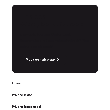
Plan een
Werkplaatsafspraak
Is uw auto toe aan Onderhoud,
Bandenwissel of een Vakantiecheck? Plan
online een afspraak!
Maak een afspraak
Lease
Private lease
Private lease used