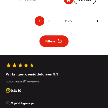
Volge
1
2
...
625
Filteren
Wij krijgen gemiddeld een 9.3
o.b.v. ruim 91 reviews
9.3/10
Mijn Vakgarage