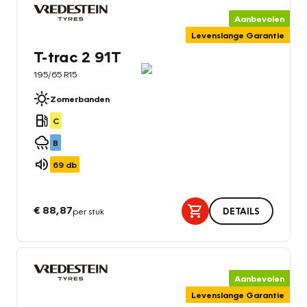
Aanbevolen
Levenslange Garantie
T-trac 2 91T
195/65 R15
Zomerbanden
C
B
69
db
€ 88,87
per stuk
DETAILS
Aanbevolen
Levenslange Garantie