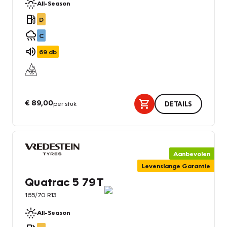
All-Season
D
C
69
db
€ 89,00
per stuk
DETAILS
Aanbevolen
Levenslange Garantie
Quatrac 5 79T
165/70 R13
All-Season