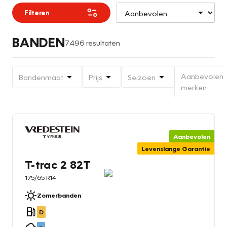
Filteren
BANDEN
7.496 resultaten
Aanbevolen
Bandenmaat
Prijs
Seizoen
merken
Aanbevolen
Levenslange Garantie
T-trac 2 82T
175/65 R14
Zomerbanden
D