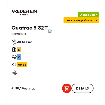
Aanbevolen
Levenslange Garantie
Quatrac 5 82T
175/65 R14
All-Season
D
C
69
db
€ 88,14
per stuk
DETAILS