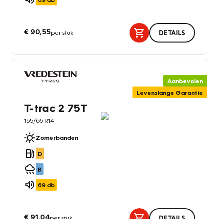
€ 90,55
per stuk
DETAILS
Aanbevolen
Levenslange Garantie
T-trac 2 75T
155/65 R14
Zomerbanden
D
B
69
db
€ 91,04
per stuk
DETAILS