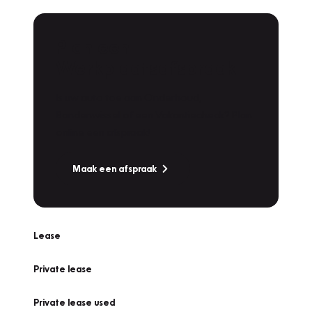
Plan een
Werkplaatsafspraak
Is uw auto toe aan Onderhoud,
Bandenwissel of een Vakantiecheck? Plan
online een afspraak!
Maak een afspraak
Lease
Private lease
Private lease used