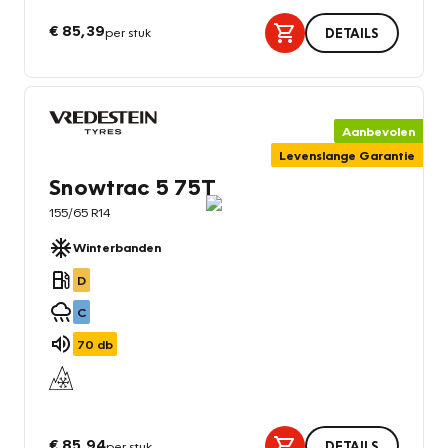
€ 85,39
per stuk
DETAILS
Aanbevolen
Levenslange Garantie
Snowtrac 5 75T
155/65 R14
Winterbanden
D
C
70
db
€ 85,94
per stuk
DETAILS