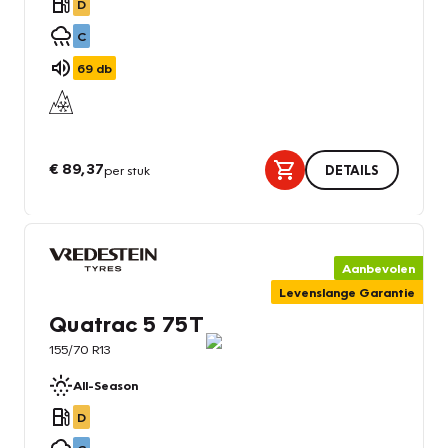
D
C
69
db
€ 89,37
per stuk
DETAILS
Aanbevolen
Levenslange Garantie
Quatrac 5 75T
155/70 R13
All-Season
D