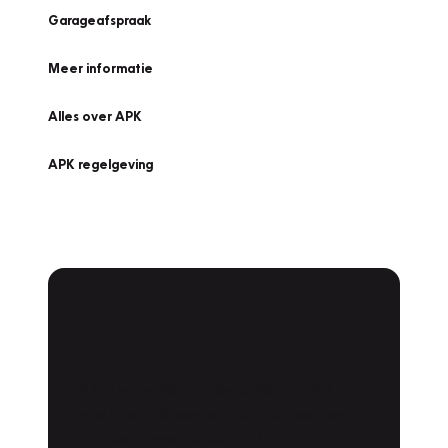
Garageafspraak
Meer informatie
Alles over APK
APK regelgeving
APK Keuring bij
Vakgarage!
Is het weer tijd voor de jaarlijkse APK? Ga
snel naar Vakgarage bij u in de buurt, en ga
zonder zorgen de weg op!