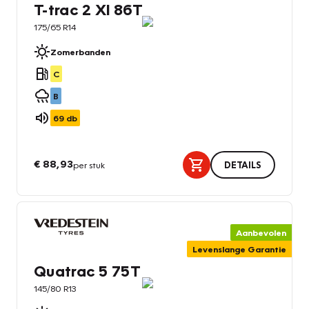
T-trac 2 Xl 86T
175/65 R14
Zomerbanden
C
B
69
db
€ 88,93
per stuk
DETAILS
Aanbevolen
Levenslange Garantie
Quatrac 5 75T
145/80 R13