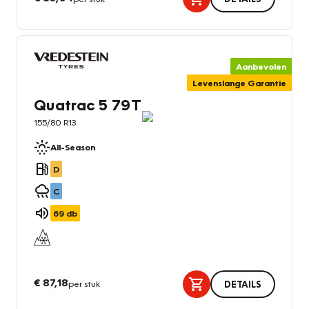
Aanbevolen
Levenslange Garantie
Quatrac 5 79T
155/80 R13
All-Season
D
C
69
db
€ 87,18
per stuk
DETAILS