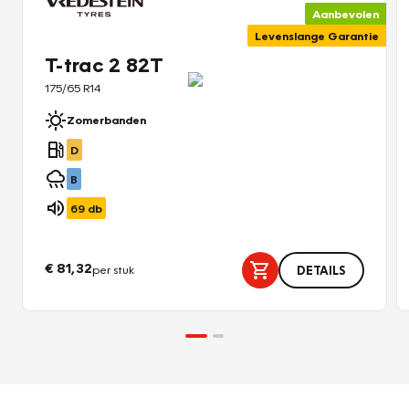
Aanbevolen
Levenslange Garantie
T-trac 2 82T
175/65 R14
Zomerbanden
D
B
69
db
€ 81,32
per stuk
DETAILS