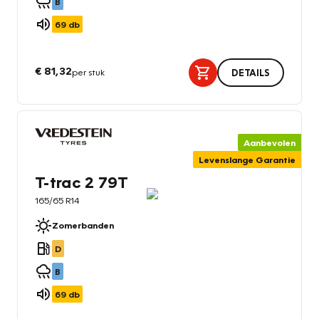
B
69
db
€ 81,32
per stuk
DETAILS
Aanbevolen
Levenslange Garantie
T-trac 2 79T
165/65 R14
Zomerbanden
D
B
69
db