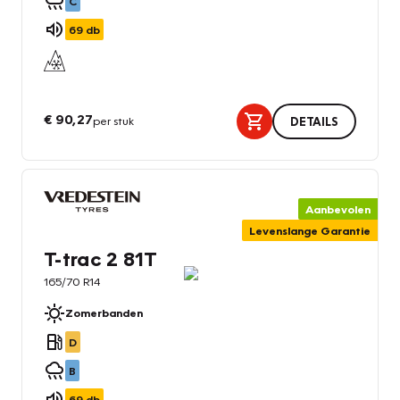
C
69
db
€ 90,27
per stuk
DETAILS
Aanbevolen
Levenslange Garantie
T-trac 2 81T
165/70 R14
Zomerbanden
D
B
69
db