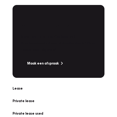
Plan een
Werkplaatsafspraak
Is uw auto toe aan Onderhoud,
Bandenwissel of een Vakantiecheck? Plan
online een afspraak!
Maak een afspraak
Lease
Private lease
Private lease used