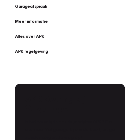
Garageafspraak
Meer informatie
Alles over APK
APK regelgeving
APK Keuring bij
Vakgarage!
Is het weer tijd voor de jaarlijkse APK? Ga
snel naar Vakgarage bij u in de buurt, en ga
zonder zorgen de weg op!