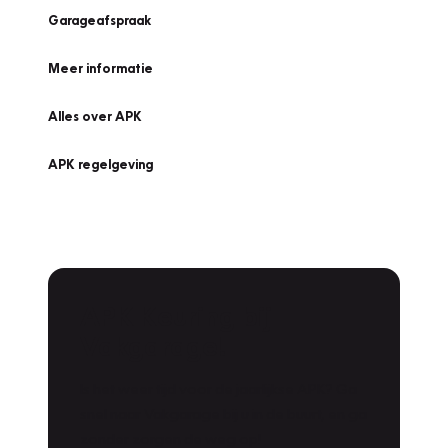
Garageafspraak
Meer informatie
Alles over APK
APK regelgeving
APK Keuring bij
Vakgarage!
Is het weer tijd voor de jaarlijkse APK? Ga
snel naar Vakgarage bij u in de buurt, en ga
zonder zorgen de weg op!