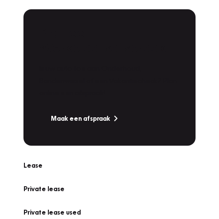
Plan een
Werkplaatsafspraak
Is uw auto toe aan Onderhoud,
Bandenwissel of een Vakantiecheck? Plan
online een afspraak!
Maak een afspraak
Lease
Private lease
Private lease used