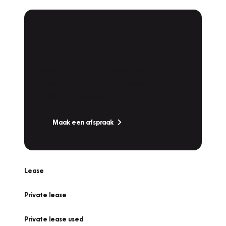
Plan een
Werkplaatsafspraak
Is uw auto toe aan Onderhoud,
Bandenwissel of een Vakantiecheck? Plan
online een afspraak!
Maak een afspraak
Lease
Private lease
Private lease used