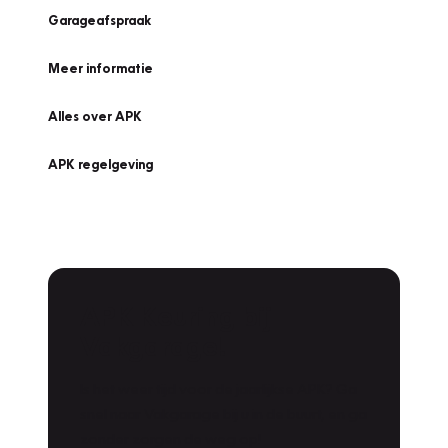
Garageafspraak
Meer informatie
Alles over APK
APK regelgeving
APK Keuring bij
Vakgarage!
Is het weer tijd voor de jaarlijkse APK? Ga
snel naar Vakgarage bij u in de buurt, en ga
zonder zorgen de weg op!