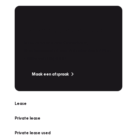
Plan een
Werkplaatsafspraak
Is uw auto toe aan Onderhoud,
Bandenwissel of een Vakantiecheck? Plan
online een afspraak!
Maak een afspraak
Lease
Private lease
Private lease used