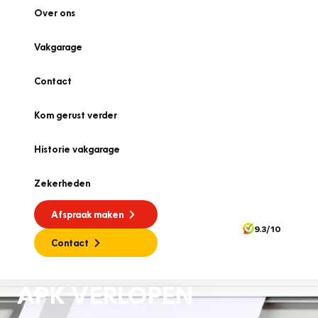
Over ons
Vakgarage
Contact
Kom gerust verder
Historie vakgarage
Zekerheden
Afspraak maken
9.3/10
Contact
APK VERLOPEN
APK