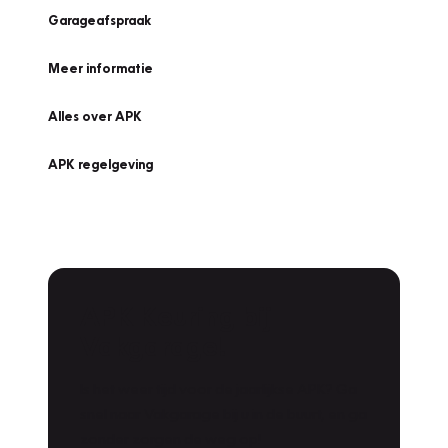
Garageafspraak
Meer informatie
Alles over APK
APK regelgeving
APK Keuring bij
Vakgarage!
Is het weer tijd voor de jaarlijkse APK? Ga
snel naar Vakgarage bij u in de buurt, en ga
zonder zorgen de weg op!